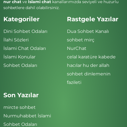
nur chat
ve
İslami chat
kanallarımızda seviyeli ve huzurlu
sohbetlere dahil olabilirsiniz.
Kategoriler
Rastgele Yazılar
Dini Sohbet Odaları
Dua Sohbet Kanalı
İlahi Sözleri
sohbet mirç
İslami Chat Odaları
NurChat
İslami Konular
celal karatüre kabede
Sohbet Odaları
hacılar hu der allah
sohbet dinlemenin
fazileti
Son Yazılar
mircte sohbet
Nurmuhabbet İslami
Sohbet Odaları