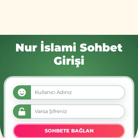
Nur İslami Sohbet
Girişi
SOHBETE BAĞLAN