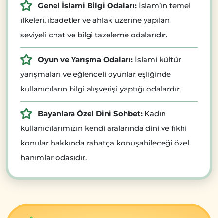
Genel İslami Bilgi Odaları:
İslam’ın temel
ilkeleri, ibadetler ve ahlak üzerine yapılan
seviyeli chat ve bilgi tazeleme odalarıdır.
Oyun ve Yarışma Odaları:
İslami kültür
yarışmaları ve eğlenceli oyunlar eşliğinde
kullanıcıların bilgi alışverişi yaptığı odalardır.
Bayanlara Özel Dini Sohbet:
Kadın
kullanıcılarımızın kendi aralarında dini ve fıkhi
konular hakkında rahatça konuşabileceği özel
hanımlar odasıdır.