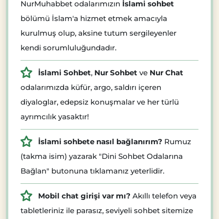
NurMuhabbet odalarımızın
İslami sohbet
bölümü İslam'a hizmet etmek amacıyla
kurulmuş olup, aksine tutum sergileyenler
kendi sorumluluğundadır.
İslami Sohbet
,
Nur Sohbet
ve
Nur Chat
odalarımızda küfür, argo, saldırı içeren
diyaloglar, edepsiz konuşmalar ve her türlü
ayrımcılık yasaktır!
İslami sohbete nasıl bağlanırım?
Rumuz
(takma isim) yazarak "Dini Sohbet Odalarına
Bağlan" butonuna tıklamanız yeterlidir.
Mobil chat girişi var mı?
Akıllı telefon veya
tabletleriniz ile parasız, seviyeli sohbet sitemize