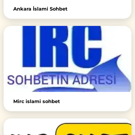
Ankara İslami Sohbet
Mirc islami sohbet