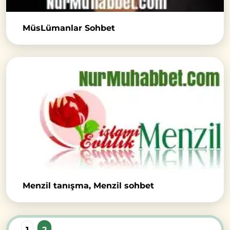
MüsLümanlar Sohbet
Menzil tanışma, Menzil sohbet
1
2