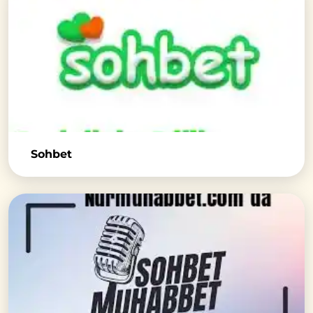
Sohbet