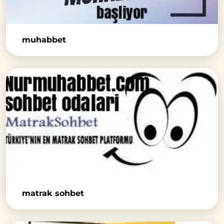
muhabbet
matrak sohbet