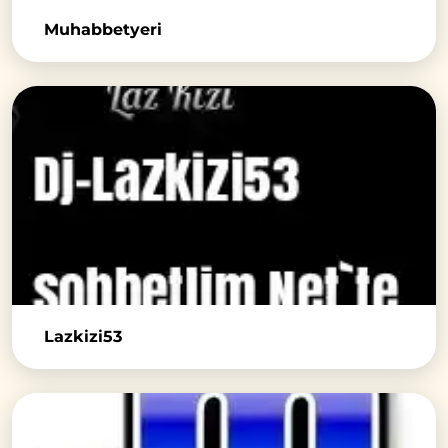
Muhabbetyeri
Lazkizi53