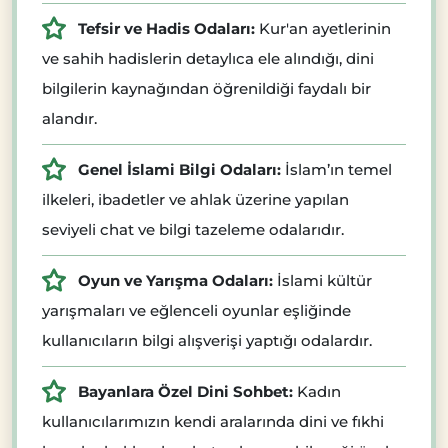
Tefsir ve Hadis Odaları:
Kur'an ayetlerinin
ve sahih hadislerin detaylıca ele alındığı, dini
bilgilerin kaynağından öğrenildiği faydalı bir
alandır.
Genel İslami Bilgi Odaları:
İslam’ın temel
ilkeleri, ibadetler ve ahlak üzerine yapılan
seviyeli chat ve bilgi tazeleme odalarıdır.
Oyun ve Yarışma Odaları:
İslami kültür
yarışmaları ve eğlenceli oyunlar eşliğinde
kullanıcıların bilgi alışverişi yaptığı odalardır.
Bayanlara Özel Dini Sohbet:
Kadın
kullanıcılarımızın kendi aralarında dini ve fıkhi