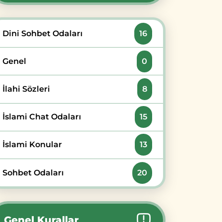
Dini Sohbet Odaları
16
Genel
0
İlahi Sözleri
8
İslami Chat Odaları
15
İslami Konular
13
Sohbet Odaları
20
Genel Kurallar