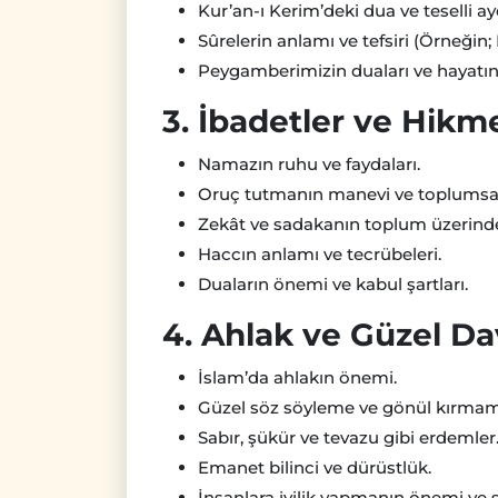
Kur’an-ı Kerim’deki dua ve teselli aye
Sûrelerin anlamı ve tefsiri (Örneğin; 
Peygamberimizin duaları ve hayatın
3. İbadetler ve Hikme
Namazın ruhu ve faydaları.
Oruç tutmanın manevi ve toplumsa
Zekât ve sadakanın toplum üzerindek
Haccın anlamı ve tecrübeleri.
Duaların önemi ve kabul şartları.
4. Ahlak ve Güzel Da
İslam’da ahlakın önemi.
Güzel söz söyleme ve gönül kırmam
Sabır, şükür ve tevazu gibi erdemler
Emanet bilinci ve dürüstlük.
İnsanlara iyilik yapmanın önemi ve s