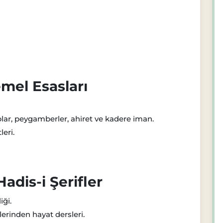
emel Esasları
aplar, peygamberler, ahiret ve kadere iman.
leri.
Hadis-i Şerifler
iği.
erinden hayat dersleri.