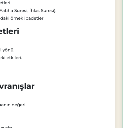
tleri.
Fatiha Suresi, İhlas Suresi).
daki örnek ibadetler
tleri
l yönü.
i etkileri.
vranışlar
anın değeri.
.
evabı.