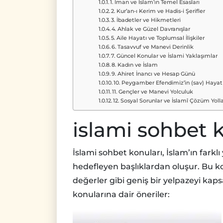
1. İman ve İslam’ın Temel Esasları
2. Kur’an-ı Kerim ve Hadis-i Şerifler
3. İbadetler ve Hikmetleri
4. Ahlak ve Güzel Davranışlar
5. Aile Hayatı ve Toplumsal İlişkiler
6. Tasavvuf ve Manevi Derinlik
7. Güncel Konular ve İslami Yaklaşımlar
8. Kadın ve İslam
9. Ahiret İnancı ve Hesap Günü
10. Peygamber Efendimiz’in (sav) Hayat
11. Gençler ve Manevi Yolculuk
12. Sosyal Sorunlar ve İslamî Çözüm Yolla
islami sohbet 
İslami sohbet konuları, İslam’ın fark
hedefleyen başlıklardan oluşur. Bu k
değerler gibi geniş bir yelpazeyi kapsa
konularına dair öneriler: