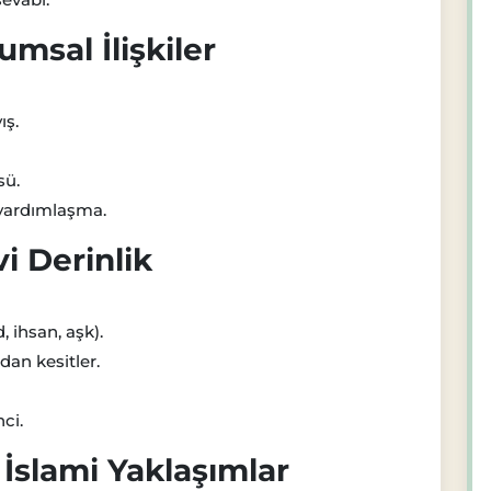
umsal İlişkiler
ış.
sü.
 yardımlaşma.
i Derinlik
 ihsan, aşk).
ndan kesitler.
nci.
 İslami Yaklaşımlar