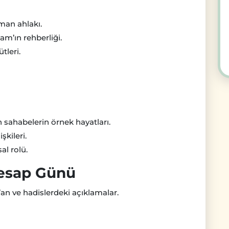
man ahlakı.
lam’ın rehberliği.
tleri.
n sahabelerin örnek hayatları.
şkileri.
al rolü.
Hesap Günü
n ve hadislerdeki açıklamalar.